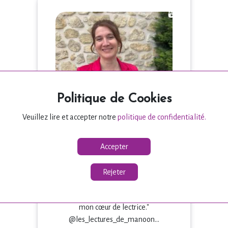
Politique de Cookies
Veuillez lire et accepter notre
politique de confidentialité.
Vidéo de présentation de 42 s.
Accepter
Le hasard sur le toit
Mes livres
Rejeter
"Cette histoire restera gravée dans
mon cœur de lectrice."
@les_lectures_de_manoon...