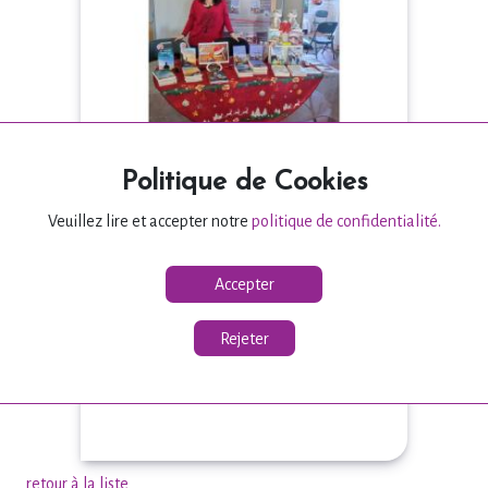
Politique de Cookies
SALON DU LIVRE DE
ROMAGNE 11-2025
Veuillez lire et accepter notre
politique de confidentialité.
Rencontres & Dédidaces
Accepter
Ce fut une journée joyeuse sous le
signe des rires et des belles
Rejeter
rencontres. 💛 Un grand merci à
tous...
retour à la liste