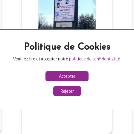
Politique de Cookies
SURPRISE DU JOUR !
Veuillez lire et accepter notre
politique de confidentialité.
Rencontres & Dédidaces
Accepter
Quelle belle surprise que la
réception du SMS de Pilar,
Rejeter
responsable de la bibliothèque Lire
et Parta...